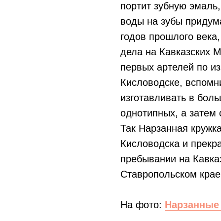
портит зубную эмаль,
воды на зубы придума
годов прошлого века,
дела на Кавказских 
первых артелей по и
Кисловодске, вспомни
изготавливать в боль
однотипных, а затем
Так Нарзанная кружк
Кисловодска и прекр
пребывании на Кавка
Ставропольском крае
На фото:
Нарзанные