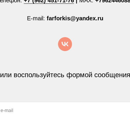
елефон:
+7 (962) 451-71-76
|
MAX:
+796244608
E-mail:
farforkis@yandex.ru
или воспользуйтесь формой сообщени