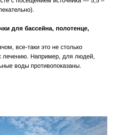
есте с посещением источника — 5,5 –
лекательно).
очки для бассейна, полотенце,
ом, все-таки это не столько
к лечению. Например, для людей,
ьные воды противопоказаны.