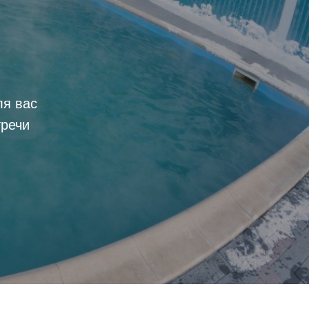
ля вас
тречи