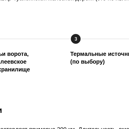
3
и ворота,
Термальные источн
илеевское
(по выбору)
хранилище
и