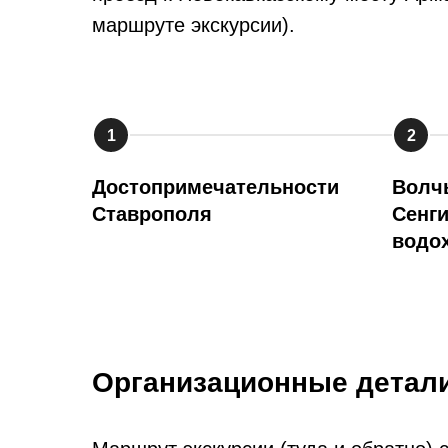
маршруте экскурсии).
1
2
Достопримечательности
Волчь
Ставрополя
Сенг
водо
Организационные детал